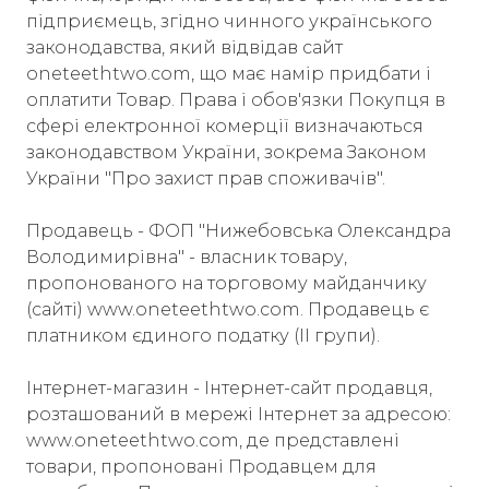
підприємець, згідно чинного українського
законодавства, який відвідав сайт
oneteethtwo.com, що має намір придбати і
оплатити Товар. Права і обов'язки Покупця в
сфері електронної комерції визначаються
законодавством України, зокрема Законом
України "Про захист прав споживачів".
Продавець - ФОП "Нижебовська Олександра
Володимирівна" - власник товару,
пропонованого на торговому майданчику
(сайті) www.oneteethtwo.com. Продавець є
платником єдиного податку (II групи).
Інтернет-магазин - Інтернет-сайт продавця,
розташований в мережі Інтернет за адресою:
www.oneteethtwo.com, де представлені
товари, пропоновані Продавцем для