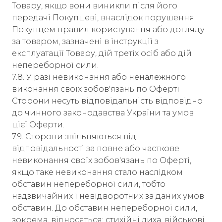
Товару, якщо вони виникли після його
передачі Покупцеві, внаслідок порушення
Покупцем правил користування або догляду
за товаром, зазначені в інструкції з
експлуатації Товару, дій третіх осіб або дій
непереборної сили.
7.8. У разі невиконання або неналежного
виконання своїх зобов'язань по Оферті
Сторони несуть відповідальність відповідно
до чинного законодавства України та умов
цієї Оферти.
7.9. Сторони звільняються від
відповідальності за повне або часткове
невиконання своїх зобов'язань по Оферті,
якщо таке невиконання стало наслідком
обставин непереборної сили, тобто
надзвичайних і невідворотних за даних умов
обставин. До обставин непереборної сили,
зокрема, відносяться: стихійні лиха, військові