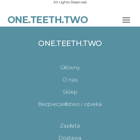
All rights Reserved
ONE.TEETH.TWO
ONE.TEETH.TWO
Główny
O nas
Sklep
Bezpieczeństwo i opieka
Zapłata
Dostawa