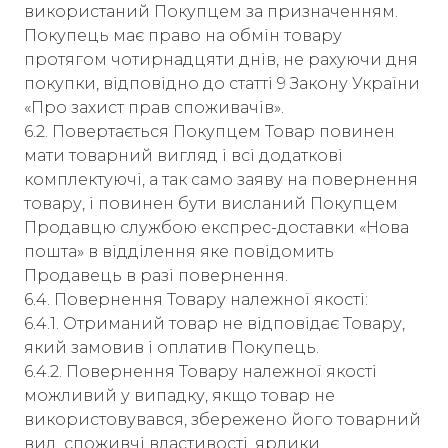
використаний Покупцем за призначенням.
Покупець має право на обмін товару
протягом чотирнадцяти днів, не рахуючи дня
покупки, відповідно до статті 9 Закону України
«Про захист прав споживачів».
6.2. Повертається Покупцем Товар повинен
мати товарний вигляд і всі додаткові
комплектуючі, а так само заяву на повернення
товару, і повинен бути висланий Покупцем
Продавцю службою експрес-доставки «Нова
пошта» в відділення яке повідомить
Продавець в разі повернення.
6.4. Повернення Товару належної якості:
6.4.1. Отриманий товар не відповідає Товару,
який замовив і оплатив Покупець.
6.4.2. Повернення Товару належної якості
можливий у випадку, якщо товар не
використовувався, збережено його товарний
вид, споживчі властивості, ярлики.