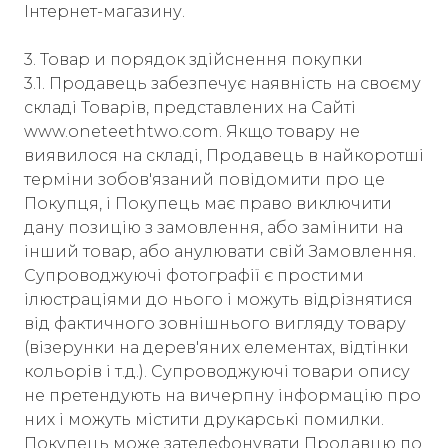
Інтернет-магазину.
3. Товар и порядок здійснення покупки
3.1. Продавець забезпечує наявність на своєму
складі Товарів, представлених на Сайті
www.oneteethtwo.com. Якщо товару не
виявилося на складі, Продавець в найкоротші
терміни зобов'язаний повідомити про це
Покупця, і Покупець має право виключити
дану позицію з замовлення, або замінити на
інший товар, або анулювати свій Замовлення.
Супроводжуючі фотографії є ​​простими
ілюстраціями до нього і можуть відрізнятися
від фактичного зовнішнього вигляду товару
(візерунки на дерев'яних елементах, відтінки
кольорів і т.д.). Супроводжуючі товари опису
не претендують на вичерпну інформацію про
них і можуть містити друкарські помилки.
Покупець може зателефонувати Продавцю по