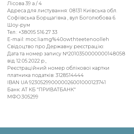
Лісова 39 а / 4
Адреса для листування: 08131 Київська обл.
Софіївська Борщагівка , вул Боголюбова 6.
Шоу-рум
Тел.: +38095 516 27 33
E-mail: moc.liamg%40owthteetenoolleh
Свідоцтво про Державну реєстрацію:
Дата та номер запису №2010350000000148058
від 12.05.2022 р.,
Реєстраційний номер облікової картки
платника податків: 3128514444
IBAN UA 923052990000026001000123741
Банк: АТ КБ "ПРИВАТБАНК"
МФО:305299