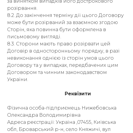
за винятком випадків його дострокового
розірвання.
8.2. До закінчення терміну дії цього Договору
може бути розірваний за взаємною згодою
Сторін, яка повинна бути оформлена в
письмовому вигляді.
8.3. Сторони мають право розірвати цей
Договір в односторонньому порядку, в разі
невиконання однією із сторін умов цього
Договору та у випадках, передбачених цим
Договором та чинним законодавством
України.
Реквізити
Фізична особа-підприємець Нижебовська
Олександра Володимирівна
Адреса реєстрації: Україна ,07455, Київська
обл, Броварський р-н, село Княжичі, вул