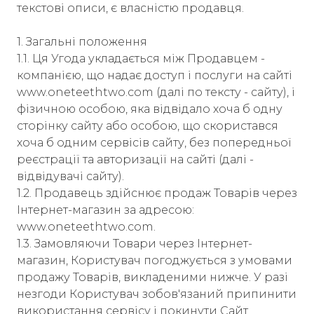
текстові описи, є власністю продавця.
1. Загальні положення
1.1. Ця Угода укладається між Продавцем -
компанією, що надає доступ і послуги на сайті
www.oneteethtwo.com (далі по тексту - сайту), і
фізичною особою, яка відвідало хоча б одну
сторінку сайту або особою, що скористався
хоча б одним сервісів сайту, без попередньої
реєстрації та авторизації на сайті (далі -
відвідувачі сайту).
1.2. Продавець здійснює продаж Товарів через
Інтернет-магазин за адресою:
www.oneteethtwo.com.
1.3. Замовляючи Товари через Інтернет-
магазин, Користувач погоджується з умовами
продажу Товарів, викладеними нижче. У разі
незгоди Користувач зобов'язаний припинити
використання сервісу і покинути Сайт