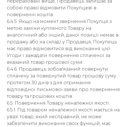
перераховані вище, Продавець залишає за
собою право відмовити Покупцеві в
поверненні коштів.
6.4.5. Якщо на момент звернення Покупця з
метою заміни купленого Товару на
аналогічний або інший, даної позиції немає в
продажу або на складі у Продавця, Покупець
має право відмовитися від виконання цієї
Угоди і зажадати повернення сплаченої за
вказаний товар грошової суми.
6.4.6. Продавець зобов'язаний повернути
сплачену за повернутий товар грошову суму
протягом 30 днів з дня отримання
відповідної письмової заяви про повернення
товару та грошових коштів.
6.5. Повернення Товару неналежної якості:
6.5.1. Під товаром неналежної якості мається на
увазі товар, який несправний, не може
забезпечити виконання своїх функцій, має