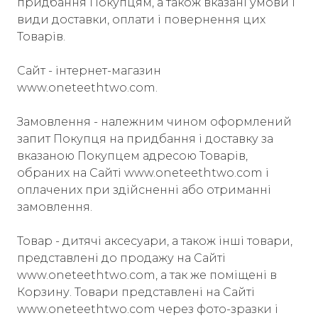
придбання Покупцям, а також вказані умови і
види доставки, оплати і повернення цих
Товарів.
Сайт - інтернет-магазин
www.oneteethtwo.com.
Замовлення - належним чином оформлений
запит Покупця на придбання і доставку за
вказаною Покупцем адресою Товарів,
обраних на Сайті www.oneteethtwo.com і
оплачених при здійсненні або отриманні
замовлення.
Товар - дитячі аксесуари, а також інші товари,
представлені до продажу на Сайті
www.oneteethtwo.com, а так же поміщені в
Корзину. Товари представлені на Сайті
www.oneteethtwo.com через фото-зразки і