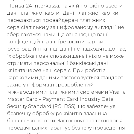
Приват24 Interkassa, на якій потрібно ввести
дані платіжної карти. Дані платіжної картки
передаються провайдерам платіжних
сервісів тільки у зашифрованому вигляді і не
зберігаються нами. Це означає, що ваші
конфіденційні дані (реквізити картки,
реєстраційні та інші дані) не надходять до нас,
їх обробка повністю захищена і ніхто не може
отримати персональні і банківські дані
клієнта через наш сервіс. При роботі з
картковими даними застосовується стандарт
захисту інформації, розроблений
міжнародними платіжними системами Visa та
Master Card – Payment Card Industry Data
Security Standard (PCI DSS), що забезпечує
безпечну обробку реквізитів власника
банківської картки. Застосовувана технологія
передачі даних гарантує безпеку проведення