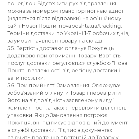
понеділок. Відстежити рух відправлення
можна за номером транспортної накладної
(надається після відправки) на офіційному
сайті Нової Пошти: novaposhta.ua/tracking.
Терміни доставки по Україні 1-7 робочих днів,
за умови наявності товару на складі.
5.5. Вартість доставки оплачує Покупець
додатково при отриманні Товару. Вартість
послуг доставки регулюється службою "Нова
Пошта" в залежності від регіону доставки і
ваги посилки.
5.6. При прийнятті Замовлення, Одержувач
зобов'язаний оглянути Товар і перевірити
його на відповідність заявленому виду і
комплектності, а також перевірити цілісність
упаковки. Якщо Замовлення потроює
Покупця, він підписує відповідний документ
в службі доставки. Підпис в документах
свідчить про те, що претензій до Товару у