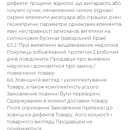
дефекти: тріщини, відколи, що випадають або
існуючі сучки, неналежним чином з'єднані
окремі елементи аксесуара або іграшки, різні
геометричні параметри однакових елементів,
явні несправності затискачів, вм'ятини на
силіконових бусинах (заводський брак).
6.5.2. При виявленні вищевказаних недоліків
Покупець зобов'язаний протягом 2 робочих
днів повідомити Продавця про виявлені
недоліки і домовитися про заміну /
поверненні товару.
6.6. Зовнішній вигляд і укомплектування
Товару, а також комплектність усього
Замовлення повинні бути перевірені
Одержувачем в момент доставки товару.
Після отримання Замовлення претензії до
зовнішніх дефектів Товару, його кількості і
товарного вигляду Продавцем не
приймаються.