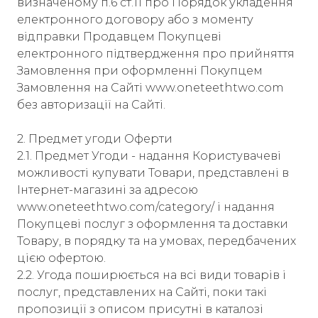
визначеному п.6 ст.11 про Порядок укладення
електронного договору або з моменту
відправки Продавцем Покупцеві
електронного підтвердження про прийняття
Замовлення при оформленні Покупцем
Замовлення на Сайті www.oneteethtwo.com
без авторизації на Сайті.
2. Предмет угоди Оферти
2.1. Предмет Угоди - надання Користувачеві
можливості купувати Товари, представлені в
Інтернет-магазині за адресою
www.oneteethtwo.com/category/ і надання
Покупцеві послуг з оформлення та доставки
Товару, в порядку та на умовах, передбачених
цією офертою.
2.2. Угода поширюється на всі види товарів і
послуг, представлених на Сайті, поки такі
пропозиції з описом присутні в каталозі