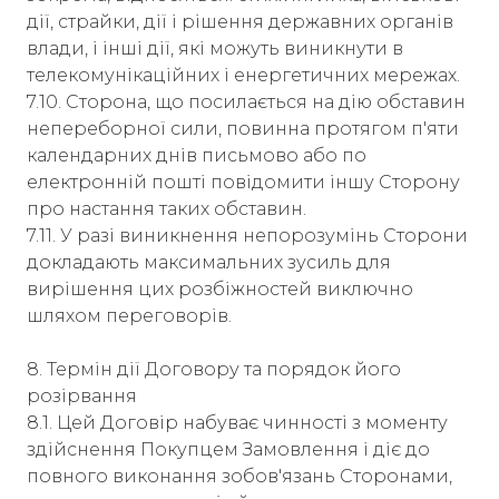
дії, страйки, дії і рішення державних органів
влади, і інші дії, які можуть виникнути в
телекомунікаційних і енергетичних мережах.
7.10. Сторона, що посилається на дію обставин
непереборної сили, повинна протягом п'яти
календарних днів письмово або по
електронній пошті повідомити іншу Сторону
про настання таких обставин.
7.11. У разі виникнення непорозумінь Сторони
докладають максимальних зусиль для
вирішення цих розбіжностей виключно
шляхом переговорів.
8. Термін дії Договору та порядок його
розірвання
8.1. Цей Договір набуває чинності з моменту
здійснення Покупцем Замовлення і діє до
повного виконання зобов'язань Сторонами,