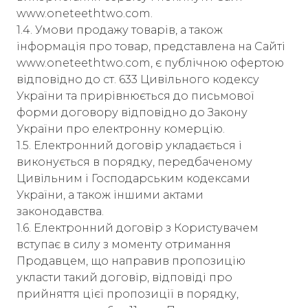
www.oneteethtwo.com.
1.4. Умови продажу товарів, а також
інформація про товар, представлена ​​на Сайті
www.oneteethtwo.com, є публічною офертою
відповідно до ст. 633 Цивільного кодексу
України та прирівнюється до письмової
форми договору відповідно до Закону
України про електронну комерцію.
1.5. Електронний договір укладається і
виконується в порядку, передбаченому
Цивільним і Господарським кодексами
України, а також іншими актами
законодавства.
1.6. Електронний договір з Користувачем
вступає в силу з моменту отримання
Продавцем, що направив пропозицію
укласти такий договір, відповіді про
прийняття цієї пропозиції в порядку,