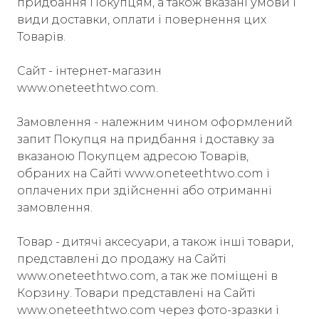
придбання Покупцям, а також вказані умови і
види доставки, оплати і повернення цих
Товарів.
Сайт - інтернет-магазин
www.oneteethtwo.com.
Замовлення - належним чином оформлений
запит Покупця на придбання і доставку за
вказаною Покупцем адресою Товарів,
обраних на Сайті www.oneteethtwo.com і
оплачених при здійсненні або отриманні
замовлення.
Товар - дитячі аксесуари, а також інші товари,
представлені до продажу на Сайті
www.oneteethtwo.com, а так же поміщені в
Корзину. Товари представлені на Сайті
www.oneteethtwo.com через фото-зразки і