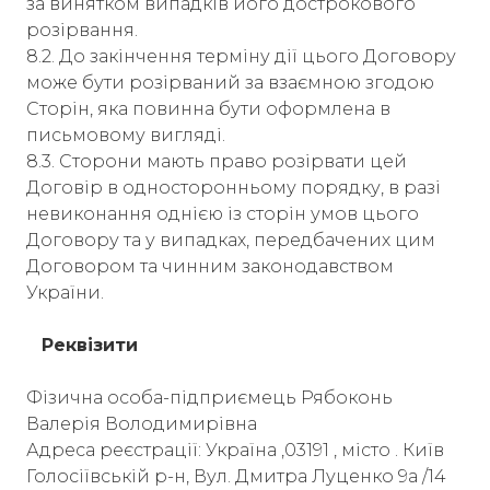
за винятком випадків його дострокового
розірвання.
8.2. До закінчення терміну дії цього Договору
може бути розірваний за взаємною згодою
Сторін, яка повинна бути оформлена в
письмовому вигляді.
8.3. Сторони мають право розірвати цей
Договір в односторонньому порядку, в разі
невиконання однією із сторін умов цього
Договору та у випадках, передбачених цим
Договором та чинним законодавством
України.
Реквізити
Фізична особа-підприємець Рябоконь
Валерія Володимирівна
Адреса реєстрації: Україна ,03191 , місто . Київ
Голосіївській р-н, Вул. Дмитра Луценко 9а /14