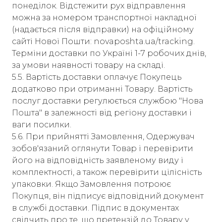
понеділок. Відстежити рух відправлення
можна за номером транспортної накладної
(надається після відправки) на офіційному
сайті Нової Пошти: novaposhta.ua/tracking.
Терміни доставки по Україні 1-7 робочих днів,
за умови наявності товару на складі.
5.5. Вартість доставки оплачує Покупець
додатково при отриманні Товару. Вартість
послуг доставки регулюється службою "Нова
Пошта" в залежності від регіону доставки і
ваги посилки.
5.6. При прийнятті Замовлення, Одержувач
зобов'язаний оглянути Товар і перевірити
його на відповідність заявленому виду і
комплектності, а також перевірити цілісність
упаковки. Якщо Замовлення потроює
Покупця, він підписує відповідний документ
в службі доставки. Підпис в документах
свідчить про те, що претензій до Товару у