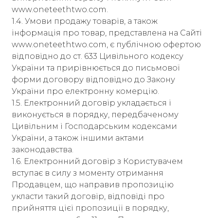
www.oneteethtwo.com.
1.4. Умови продажу товарів, а також
інформація про товар, представлена ​​на Сайті
www.oneteethtwo.com, є публічною офертою
відповідно до ст. 633 Цивільного кодексу
України та прирівнюється до письмової
форми договору відповідно до Закону
України про електронну комерцію.
1.5. Електронний договір укладається і
виконується в порядку, передбаченому
Цивільним і Господарським кодексами
України, а також іншими актами
законодавства.
1.6. Електронний договір з Користувачем
вступає в силу з моменту отримання
Продавцем, що направив пропозицію
укласти такий договір, відповіді про
прийняття цієї пропозиції в порядку,