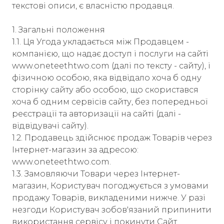
текстові описи, є власністю продавця.
1. Загальні положення
1.1. Ця Угода укладається між Продавцем -
компанією, що надає доступ і послуги на сайті
www.oneteethtwo.com (далі по тексту - сайту), і
фізичною особою, яка відвідало хоча б одну
сторінку сайту або особою, що скористався
хоча б одним сервісів сайту, без попередньої
реєстрації та авторизації на сайті (далі -
відвідувачі сайту).
1.2. Продавець здійснює продаж Товарів через
Інтернет-магазин за адресою:
www.oneteethtwo.com.
1.3. Замовляючи Товари через Інтернет-
магазин, Користувач погоджується з умовами
продажу Товарів, викладеними нижче. У разі
незгоди Користувач зобов'язаний припинити
використання сервісу і покинути Сайт