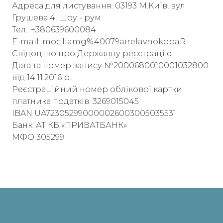
Адреса для листування: 03193 М.Київ, вул.
Грушева 4, Шоу - рум
Тел.: +380639600084
E-mail: moc.liamg%40079airelavnokobaR
Свідоцтво про Державну реєстрацію:
Дата та номер запису №2000680010001032800
від 14.11.2016 р.,
Реєстраційний номер облікової картки
платника податків: 3269015045
IBAN UA723052990000026003005035531
Банк: АТ КБ «ПРИВАТБАНК»
МФО 305299