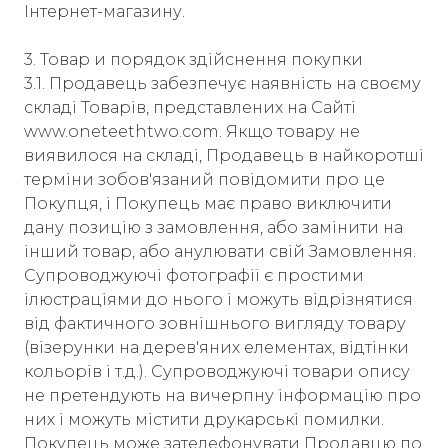
Інтернет-магазину.
3. Товар и порядок здійснення покупки
3.1. Продавець забезпечує наявність на своєму
складі Товарів, представлених на Сайті
www.oneteethtwo.com. Якщо товару не
виявилося на складі, Продавець в найкоротші
терміни зобов'язаний повідомити про це
Покупця, і Покупець має право виключити
дану позицію з замовлення, або замінити на
інший товар, або анулювати свій Замовлення.
Супроводжуючі фотографії є ​​простими
ілюстраціями до нього і можуть відрізнятися
від фактичного зовнішнього вигляду товару
(візерунки на дерев'яних елементах, відтінки
кольорів і т.д.). Супроводжуючі товари опису
не претендують на вичерпну інформацію про
них і можуть містити друкарські помилки.
Покупець може зателефонувати Продавцю по