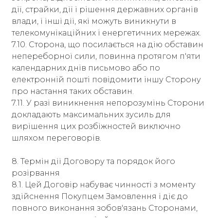
дії, страйки, дії і рішення державних органів
влади, і інші дії, які можуть виникнути в
телекомунікаційних і енергетичних мережах.
7.10. Сторона, що посилається на дію обставин
непереборної сили, повинна протягом п'яти
календарних днів письмово або по
електронній пошті повідомити іншу Сторону
про настання таких обставин.
7.11. У разі виникнення непорозумінь Сторони
докладають максимальних зусиль для
вирішення цих розбіжностей виключно
шляхом переговорів.
8. Термін дії Договору та порядок його
розірвання
8.1. Цей Договір набуває чинності з моменту
здійснення Покупцем Замовлення і діє до
повного виконання зобов'язань Сторонами,