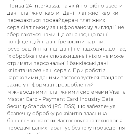
Приват24 Interkassa, на якій потрібно ввести
дані платіжної карти. Дані платіжної картки
передаються провайдерам платіжних
сервісів тільки у зашифрованому вигляді і не
зберігаються нами. Це означає, що ваші
конфіденційні дані (реквізити картки,
реєстраційні та інші дані) не надходять до нас,
їх обробка повністю захищена і ніхто не може
отримати персональні і банківські дані
клієнта через наш сервіс. При роботі з
картковими даними застосовується стандарт
захисту інформації, розроблений
міжнародними платіжними системами Visa та
Master Card – Payment Card Industry Data
Security Standard (PCI DSS), що забезпечує
безпечну обробку реквізитів власника
банківської картки. Застосовувана технологія
передачі даних гарантує безпеку проведення