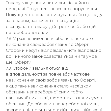
Товару, якщо вони виникли після його
передачі Покупцеві, внаслідок порушення
Покупцем правил користування або догляду
за товаром, зазначені в інструкції з
експлуатації Товару, дій третіх осіб або дій
непереборної сили.
7.8. У разі невиконання або неналежного
виконання своїх зобов'язань по Оферті
Сторони несуть відповідальність відповідно
до чинного законодавства України та умов
цієї Оферти.
7.9. Сторони звільняються від
відповідальності за повне або часткове
невиконання своїх зобов'язань по Оферті,
якщо таке невиконання стало наслідком
обставин непереборної сили, тобто
надзвичайних і невідворотних за даних умов
обставин. До обставин непереборної сили,
зокрема, відносяться: стихійні лиха, військові