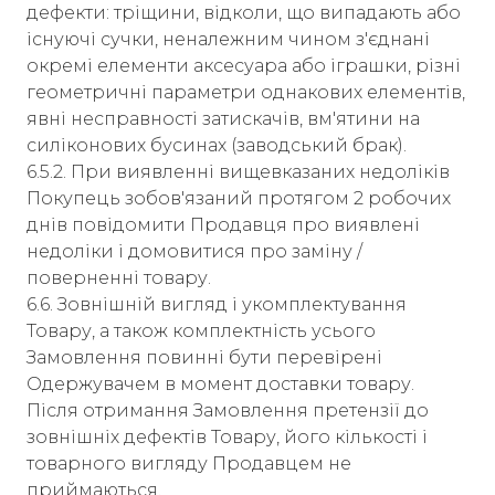
дефекти: тріщини, відколи, що випадають або
існуючі сучки, неналежним чином з'єднані
окремі елементи аксесуара або іграшки, різні
геометричні параметри однакових елементів,
явні несправності затискачів, вм'ятини на
силіконових бусинах (заводський брак).
6.5.2. При виявленні вищевказаних недоліків
Покупець зобов'язаний протягом 2 робочих
днів повідомити Продавця про виявлені
недоліки і домовитися про заміну /
поверненні товару.
6.6. Зовнішній вигляд і укомплектування
Товару, а також комплектність усього
Замовлення повинні бути перевірені
Одержувачем в момент доставки товару.
Після отримання Замовлення претензії до
зовнішніх дефектів Товару, його кількості і
товарного вигляду Продавцем не
приймаються.