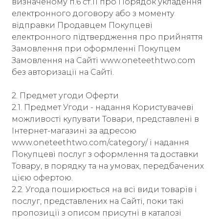
визначеному п.6 ст.11 про Порядок укладення
електронного договору або з моменту
відправки Продавцем Покупцеві
електронного підтвердження про прийняття
Замовлення при оформленні Покупцем
Замовлення на Сайті www.oneteethtwo.com
без авторизації на Сайті.
2. Предмет угоди Оферти
2.1. Предмет Угоди - надання Користувачеві
можливості купувати Товари, представлені в
Інтернет-магазині за адресою
www.oneteethtwo.com/category/ і надання
Покупцеві послуг з оформлення та доставки
Товару, в порядку та на умовах, передбачених
цією офертою.
2.2. Угода поширюється на всі види товарів і
послуг, представлених на Сайті, поки такі
пропозиції з описом присутні в каталозі