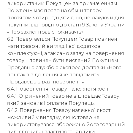
використаний Покупцем за призначенням.
Покупець має право на обмін товару
протягом чотирнадцяти днів, не рахуючи дня
покупки, відповідно до статті 9 Закону України
«Про захист прав споживачів».
6.2. Повертається Покупцем Товар повинен
мати товарний вигляд і всі додаткові
комплектуючі, а так само заяву на повернення
товару, і повинен бути висланий Покупцем
Продавцю службою експрес-доставки «Нова
пошта» в відділення яке повідомить
Продавець в разі повернення.
6.4. Повернення Товару належної якості:
6.4.1. Отриманий товар не відповідає Товару,
який замовив і оплатив Покупець.
6.4.2. Повернення Товару належної якості
можливий у випадку, якщо товар не
використовувався, збережено його товарний
вид, споживчі властивості, ярлики.