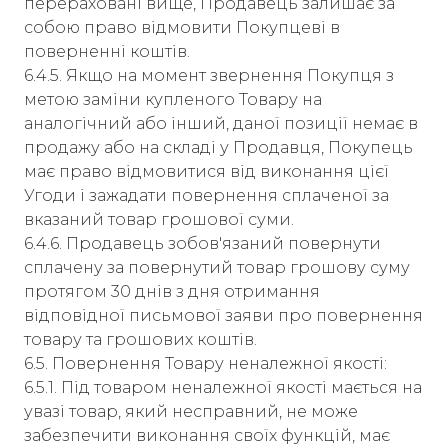
перераховані вище, Продавець залишає за
собою право відмовити Покупцеві в
поверненні коштів.
6.4.5. Якщо на момент звернення Покупця з
метою заміни купленого Товару на
аналогічний або інший, даної позиції немає в
продажу або на складі у Продавця, Покупець
має право відмовитися від виконання цієї
Угоди і зажадати повернення сплаченої за
вказаний товар грошової суми.
6.4.6. Продавець зобов'язаний повернути
сплачену за повернутий товар грошову суму
протягом 30 днів з дня отримання
відповідної письмової заяви про повернення
товару та грошових коштів.
6.5. Повернення Товару неналежної якості:
6.5.1. Під товаром неналежної якості мається на
увазі товар, який несправний, не може
забезпечити виконання своїх функцій, має