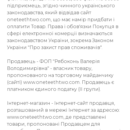
підприємець, згідно чинного українського
законодавства, який відвідав сайт
oneteethtwo.com, що має намір придбати і
оплатити Товар. Права і обов'язки Покупця в
сфері електронної комерції визначаються
законодавством України, зокрема Законом
України "Про захист прав споживачів".
Продавець - ФОП "Рябоконь Валерія
Володимирівна" - власник товару,
пропонованого на торговому майданчику
(сайті) www.oneteethtwo.com. Продавець є
платником єдиного податку (II групи).
Інтернет-магазин - Інтернет-сайт продавця,
розташований в мережі Інтернет за адресою:
www.oneteethtwo.com, де представлені
товари, пропоновані Продавцем для