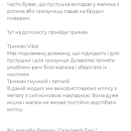
Часто буває, що пустушка випадає у малюка з
ротика або гризунець падає на брудні
поверхні.
Тут на допомогу прийде тримач.
Тримач Vibe:
Має подовжену довжину, що підходить і для
пустушки і для гризунця. Дозволяє трімати
улюблені речі біля малюка і зберігати їх
чистими.
Тримач гнучкий і легкий.
В даній моделі ми використовуємо кліпсу з
металу з силіконовою накладкою. Вона дуже
міцна і малюк не зможе постійно відстібати
кліпсу.
Всі вироби бренду "One teeth.Two.."