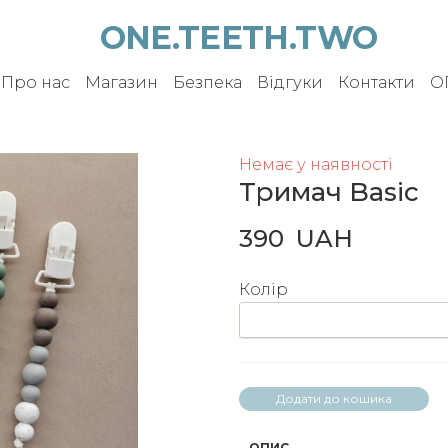
ONE.TEETH.TWO
Про нас
Магазин
Безпека
Відгуки
Контакти
О
Немає у наявності
Тримач Basic
390  UAH
Колір
Додати до кошика
ОПИС