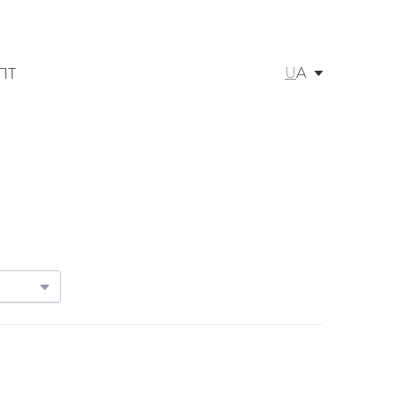
U
A
ПТ