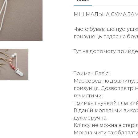
МІНІМАЛЬНА СУМА ЗАМ
Часто буває, що пустушк
гризунець падає на бруд
Тут на допомогу прийде
Тримач Basic:
Має середню довжину, щ
гризунця. Дозволяє трім
їх чистими.
Тримач гнучкий і легкий
В даній моделі ми викор
дуже зручна.
Кліпсу не можна в стері
Можна мити та обдават