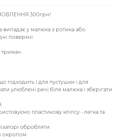
ОВЛЕННЯ 300грн!
а випадає у малюка з ротика або
ні поверхні.
 тримач.
о підходить і для пустушки і для
ати улюблені речі біля малюка і зберігати
.
истовуємо пластикову кліпсу - легка та
лізаторі обробляти.
и окропом.