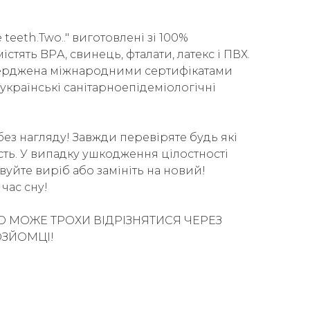
teeth.Two.." виготовлені зі 100%
істять BPА, свинець, фталати, латекс і ПВХ.
тверджена міжнародними сертифікатами
українські санітарноепідеміологічні
без нагляду! Завжди перевіряте будь які
ість. У випадку ушкодження цілостності
вуйте виріб або замініть на новий!
час сну!
О МОЖЕ ТРОХИ ВІДРІЗНЯТИСЯ ЧЕРЕЗ
ОЗЙОМЦІ!