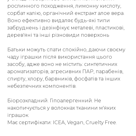
рослинного походження, лимонну кислоту,
сорбат калію, органічний екстракт алое вера.
Воно ефективно видаляє будь-які типи
забруднень і дезінфікує металеві, пластикові,
дерев'яні та інші різновиди поверхонь
Батьки можуть спати спокійно, даючи своєму
чаду іграшки після використання цього
засобу, адже воно не містить: синтетичних
ароматизаторів, агресивних ПАР, парабенів,
спирту, хлору, барвників, фосфатів та інших
небезпечних компонентів.
Біорозкладний. Гіпоалергенний. Не
накопичується у волокнах тканини м'яких
іграшок.
Має сертифікати: ICEA, Vegan, Cruelty Free.