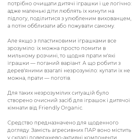
потрібно очищати дитячі іграшки і це логічно:
адже маленькі діти люблять їх кинути на
підлогу, поділитися з улюбленим вихованцем,
а потім обблизати або пожувати самому.
Але якщо з пластиковими іграшками все
зрозуміло: їх можна просто помити в
мильному розчині, то щодня прати м'які
іграшки — поганий варіант. А що робити з
дерев'яними взагалі незрозуміло: купати їх не
можна, прати — поготів.
Для таких незрозумілих ситуацій було
створено очисний засіб для іграшок і дитячої
кімнати від Friendly Organic.
Средство предназначено для щоденного
догляду. Замість агресивних ПАР воно містить
у складі поверхнево-активні компоненти