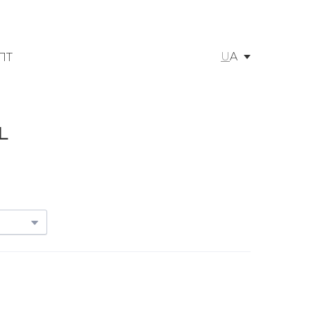
U
A
ПТ
L