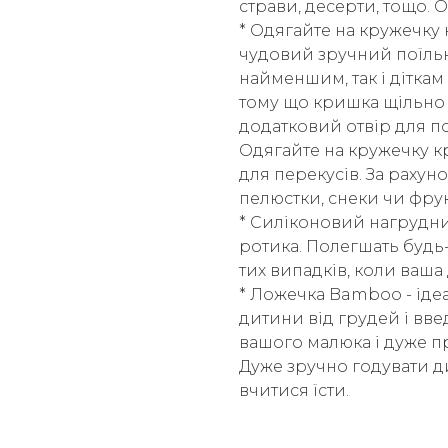
страви, десерти, тощо. О
* Одягайте на кружечку
чудовий зручний поїльн
найменшим, так і діткам
тому що кришка щільно 
додатковий отвір для по
Одягайте на кружечку кр
для перекусів. За рахун
пелюстки, снеки чи фру
* Силіконовий нагрудник
ротика. Полегшать будь
тих випадків, коли ваша
* Ложечка Bamboo - іде
дитини від грудей і вв
вашого малюка і дуже пр
Дуже зручно годувати д
вчитися їсти.