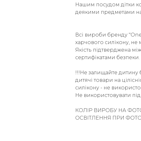
Нашим посудом дітки ко
деякими предметами на
Всі вироби бренду "One 
харчового силікону, не м
Якість підтверджена м
сертифікатами безпеки.
!!!Не залищайте дитину 
дитячі товари на цілісн
силікону - не використо
Не використовувати під 
КОЛІР ВИРОБУ НА ФОТ
ОСВІТЛЕННЯ ПРИ ФОТ