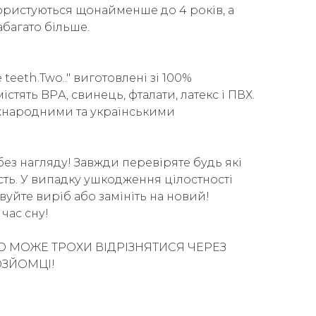
ристуються щонайменше до 4 років, а
багато більше.
teeth.Two.." виготовлені зі 100%
істять BPА, свинець, фталати, латекс і ПВХ.
іжнародними та українськими
без нагляду! Завжди перевіряте будь які
ість. У випадку ушкодження цілостності
вуйте виріб або замініть на новий!
час сну!
О МОЖЕ ТРОХИ ВІДРІЗНЯТИСЯ ЧЕРЕЗ
ОЗЙОМЦІ!