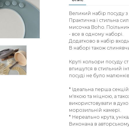
Великий набір посуду з 
Практична і стильна сил
мисочка Boho. Поїльник/
- все в одному наборі.
Додатково в набір вход
В наборі також слинявчи
Круті кольори посуду с
впишутся в стильний ін
посуді не було малюнків
* Ідеальна перша секційн
м'якою та міцною, а так
використовувати в духов
морозильній камері.
* Нереально крута, унік
Виконана в авторському д