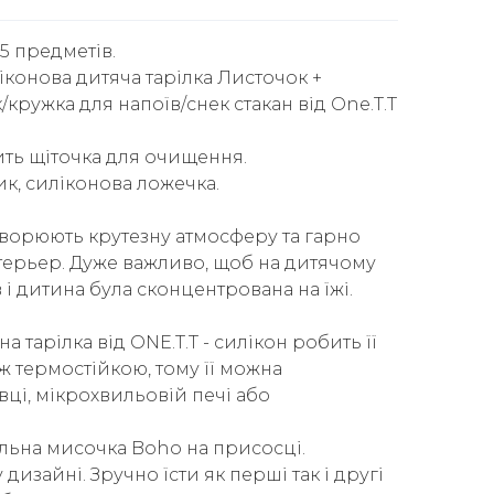
5 предметів.
іконова дитяча тарілка Листочок +
кружка для напоїв/снек стакан від One.T.T
ить щіточка для очищення.
к, силіконова ложечка.
творюють крутезну атмосферу та гарно
терьер. Дуже важливо, щоб на дитячому
 і дитина була сконцентрована на їжі.
а тарілка від ONE.T.T - силікон робить її
ож термостійкою, тому її можна
ці, мікрохвильовій печі або
альна мисочка Boho на присосці.
изайні. Зручно їсти як перші так і другі