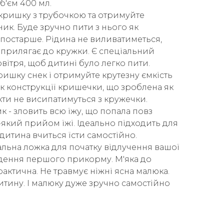
б'єм 400 мл.
 кришку з трубочкою та отримуйте
ик. Буде зручно пити з нього як
 постарше. Рідина не виливатиметься,
прилягає до кружки. Є спеціальний
вітря, щоб дитині було легко пити.
ишку снек і отримуйте крутезну ємкість
ок конструкції кришечки, що зроблена як
кти не висипатимуться з кружечки.
 - зловить всю їжу, що попала повз
-який прийом їжі. Ідеально підходить для
 дитина вчиться їсти самостійно.
альна ложка для початку відлучення вашої
едення першого прикорму. М'яка до
актична. Не травмує ніжні ясна малюка.
итину. І малюку дуже зручно самостійно