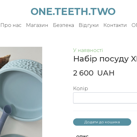
ONE.TEETH.TWO
Про нас
Магазин
Безпека
Відгуки
Контакти
О
У наявності
Набір посуду X
2 600  UAH
Колір
Додати до кошика
ОПИС