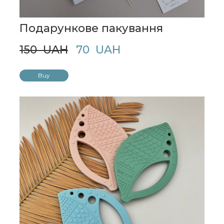
Подарункове пакування
150  UAH
70  UAH
Buy