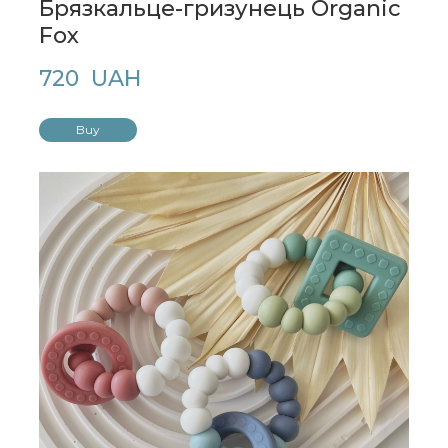
Брязкальце-гризунець Organic
Fox
720  UAH
Buy