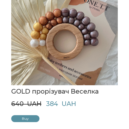
GOLD прорізувач Веселка
640  UAH
384  UAH
Buy