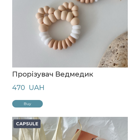
Прорізувач Ведмедик
470  UAH
Buy
CAPSULE