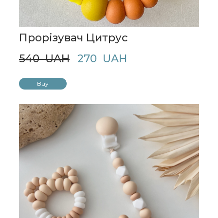
Прорізувач Цитрус
540  UAH
270  UAH
Buy