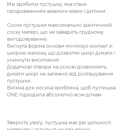
Ми зробили пустушку, яка стане
продовженням взаємин мами і дитини.
Сосок пустушки максимально ідентичний
соску матері, що не завадить грудному
вигодовуванню.
Вигнута форма основи мінімізує контакт зі
шкірою малюка, що дозволяє шкірі дихати і
уникнути висипання.
Додаткові отвори на основі дозволяють
дихати шкірі не залежно від розташування
пустушки.
Виїмка для носика зроблена, щоб пустишка
ONE підходила абсолютно всім діткам.
Зверніть увагу, пустушка має дві щільності
матеріалу і ділиться на два кроки: