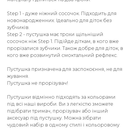
Step 1 - дуже ніжний сосочок. Підходить для
новонародженних. Ідеально для діток без
зубчиків.
Step 2 - пустушка має трохи щільніший
сосочок ніж Step 1. Підійде діткам, в кого вже
прорізалися зубчики. Також добре для діток, в
кого вже розвинутий смоктальний рефлекс.
Пустушка призначена для заспокоєння, не для
жування.
Пустушка не прорізувач!
Пустушки відмінно підходять за кольорами
під всі наші вироби. Ви з легкістю зможете
підібрати тримач, прорізувач або інший
аксесуар під пустушку. Можна зібрати
чудовий набір в одному стилі і кольоровому