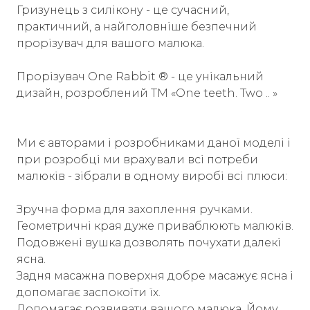
Гризунець з силікону - це сучасний,
практичний, а найголовніше безпечний
прорізувач для вашого малюка.
Прорізувач One Rabbit ® - це унікальний
дизайн, розроблений ТМ «One teeth. Two .. »
Ми є авторами і розробниками даної моделі і
при розробці ми врахували всі потреби
малюків - зібрали в одному виробі всі плюси:
Зручна форма для захоплення ручками.
Геометричні края дуже приваблюють малюків.
Подовжені вушка дозволять почухати далекі
ясна.
Задня масажна поверхня добре масажує ясна і
допомагає заспокоїти їх.
Допомагає розвивати вашого малюка. Йому