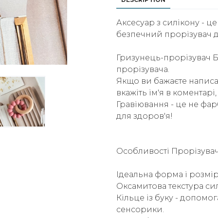
Аксесуар з силікону - ц
безпечний прорізувач д
Гризунець-прорізувач 
прорізувача.
Якщо ви бажаєте написат
вкажіть ім'я в коментар
Гравіювання - це не фар
для здоров'я!
Особливості Прорізувач
Ідеальна форма і розмір
Оксамитова текстура сил
Кільце із буку - допомо
сенсорики.