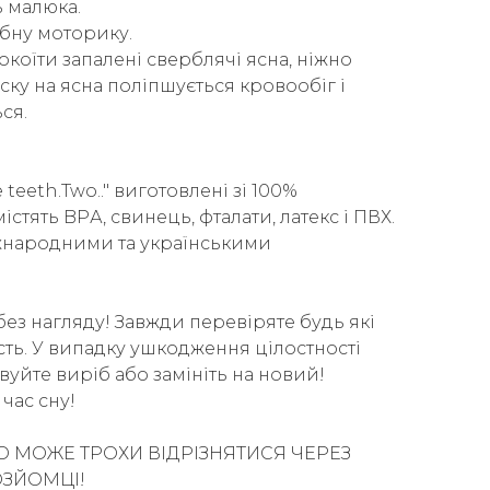
ь малюка.
бну моторику.
коїти запалені сверблячі ясна, ніжно
иску на ясна поліпшується кровообіг і
ся.
teeth.Two.." виготовлені зі 100%
істять BPА, свинець, фталати, латекс і ПВХ.
іжнародними та українськими
без нагляду! Завжди перевіряте будь які
ість. У випадку ушкодження цілостності
вуйте виріб або замініть на новий!
час сну!
О МОЖЕ ТРОХИ ВІДРІЗНЯТИСЯ ЧЕРЕЗ
ОЗЙОМЦІ!