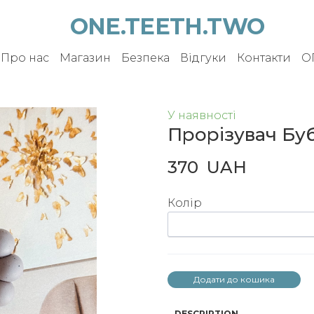
ONE.TEETH.TWO
Про нас
Магазин
Безпека
Відгуки
Контакти
О
У наявності
Прорізувач Бу
370  UAH
Колір
Додати до кошика
DESCRIPTION