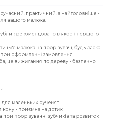
е сучасний, практичний, а найголовніше -
ля вашого малюка.
Бублик рекомендовано в якості першого
и ім'я малюка на прорізувачі, будь ласка
і, при оформленні замовлення.
ба, це вижигання по дереву - безпечно
а:
 для маленьких рученят.
ікону - приємна на дотик.
га при прорізуванні зубчиків та розвиток