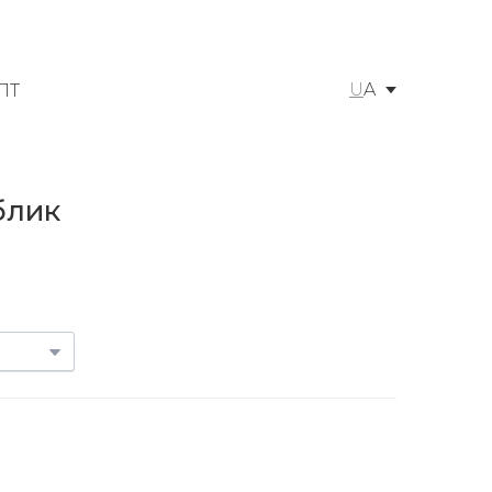
U
A
ПТ
блик