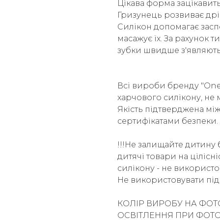
Цікава форма зацікавит
Гризунець розвиває дрі
Силікон допомагає заспо
масажує їх. За рахунок т
зубки швидше з'являють
Всі вироби бренду "One 
харчового силікону, не м
Якість підтверджена м
сертифікатами безпеки.
!!!Не залищайте дитину 
дитячі товари на цілісн
силікону - не використо
Не використовувати під 
КОЛІР ВИРОБУ НА ФОТ
ОСВІТЛЕННЯ ПРИ ФОТ