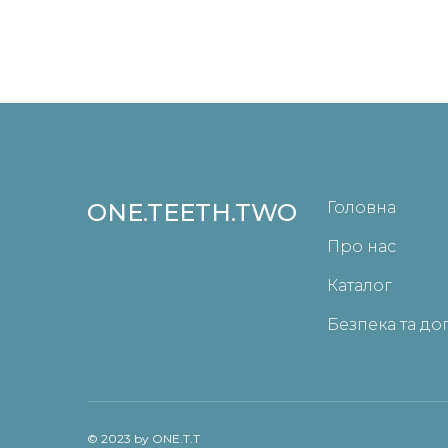
ONE.TEETH.TWO
Головна
Про нас
Каталог
Безпека та до
© 2023 by ONE.T.T