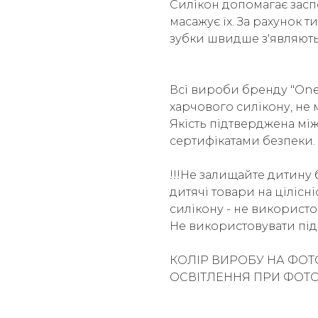
Силікон допомагає заспо
масажує їх. За рахунок т
зубки швидше з'являють
Всі вироби бренду "One 
харчового силікону, не м
Якість підтверджена м
сертифікатами безпеки.
!!!Не залищайте дитину 
дитячі товари на цілісн
силікону - не використо
Не використовувати під 
КОЛІР ВИРОБУ НА ФОТ
ОСВІТЛЕННЯ ПРИ ФОТ