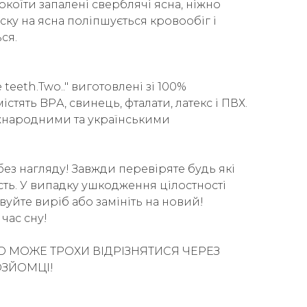
коїти запалені сверблячі ясна, ніжно
иску на ясна поліпшується кровообіг і
ся.
teeth.Two.." виготовлені зі 100%
істять BPА, свинець, фталати, латекс і ПВХ.
іжнародними та українськими
без нагляду! Завжди перевіряте будь які
ість. У випадку ушкодження цілостності
вуйте виріб або замініть на новий!
час сну!
О МОЖЕ ТРОХИ ВІДРІЗНЯТИСЯ ЧЕРЕЗ
ОЗЙОМЦІ!