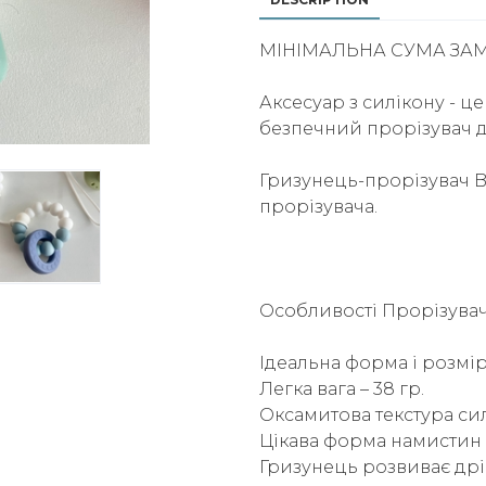
МІНІМАЛЬНА СУМА ЗАМ
Аксесуар з силікону - ц
безпечний прорізувач д
Гризунець-прорізувач B
прорізувача.
Особливості Прорізувача
Ідеальна форма і розмір
Легка вага – 38 гр.
Оксамитова текстура сил
Цікава форма намистин 
Гризунець розвиває дрі