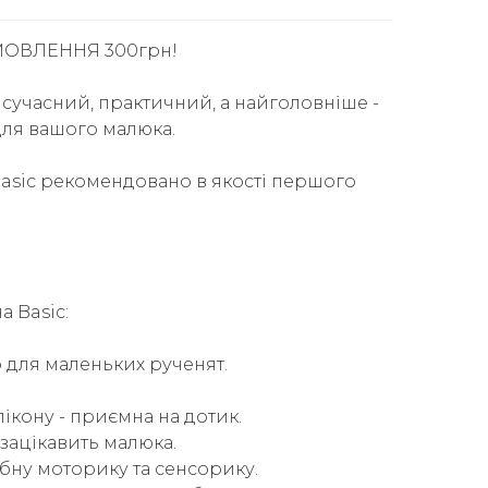
ОВЛЕННЯ 300грн!
е сучасний, практичний, а найголовніше -
ля вашого малюка.
asic рекомендовано в якості першого
 Basic:
 для маленьких рученят.
ікону - приємна на дотик.
зацікавить малюка.
бну моторику та сенсорику.