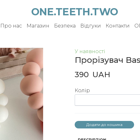
ONE.TEETH.TWO
Про нас
Магазин
Безпека
Відгуки
Контакти
О
У наявності
Прорізувач Ba
390  UAH
Колір
Додати до кошика
DESCRIPTION