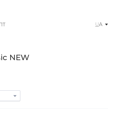
U
A
ПТ
sic NEW