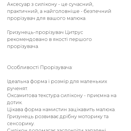
Аксесуар з силікону - це сучасний,
практичний, а найголовніше - безпечний
прорізувач для вашого малюка.
Гризунець-прорізувач Цитрус
рекомендовано в якості першого
прорізувача.
Особливості Прорізувача:
Ідеальна форма і розмір для маленьких
рученят.
Оксамитова текстура силікону - приємна на
дотик.
Цікава форма намистин зацікавить малюка.
Гризунець розвиває дрібну моторику та
сенсорику.
Силікон допомагає заспокоїти запалені