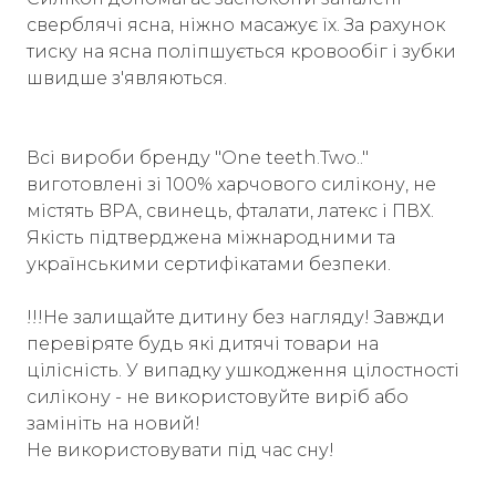
сверблячі ясна, ніжно масажує їх. За рахунок
тиску на ясна поліпшується кровообіг і зубки
швидше з'являються.
Всі вироби бренду "One teeth.Two.."
виготовлені зі 100% харчового силікону, не
містять BPА, свинець, фталати, латекс і ПВХ.
Якість підтверджена міжнародними та
українськими сертифікатами безпеки.
!!!Не залищайте дитину без нагляду! Завжди
перевіряте будь які дитячі товари на
цілісність. У випадку ушкодження цілостності
силікону - не використовуйте виріб або
замініть на новий!
Не використовувати під час сну!