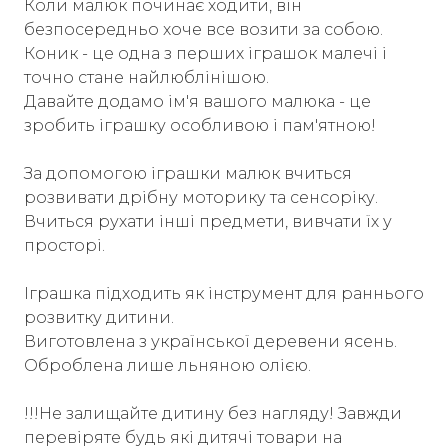
Коли малюк починає ходити, він
безпосередньо хоче все возити за собою.
Коник - це одна з перших іграшок малечі і
точно стане найлюблінішою.
Давайте додамо ім'я вашого малюка - це
зробить іграшку особливою і пам'ятною!
За допомогою іграшки малюк вчиться
розвивати дрібну моторику та сенсоріку.
Вчиться рухати інші предмети, вивчати їх у
просторі.
Іграшка підходить як інструмент для раннього
розвитку дитини.
Виготовлена з української деревени ясень.
Оброблена лише льняною олією.
!!!Не залищайте дитину без нагляду! Завжди
перевіряте будь які дитячі товари на