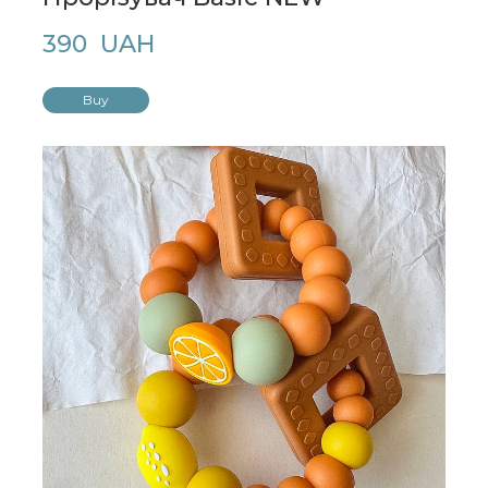
390  UAH
Buy