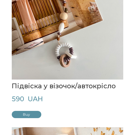
Підвіска у візочок/автокрісло
590  UAH
Buy