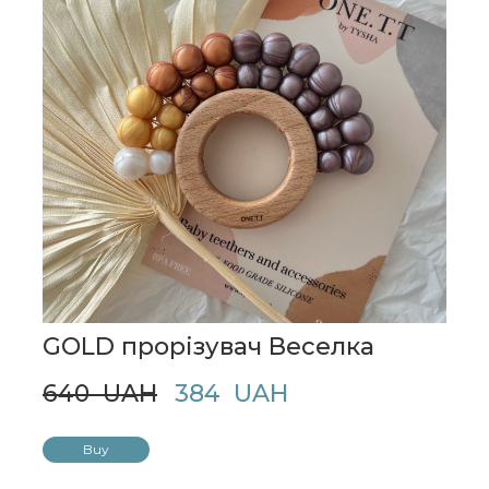
GOLD прорізувач Веселка
640  UAH
384  UAH
Buy