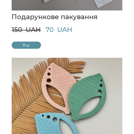
Подарункове пакування
150  UAH
70  UAH
Buy