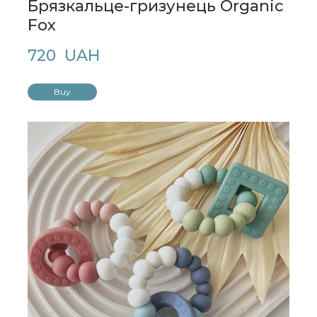
Брязкальце-гризунець Organic
Fox
720  UAH
Buy