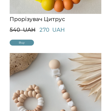
Прорізувач Цитрус
540  UAH
270  UAH
Buy