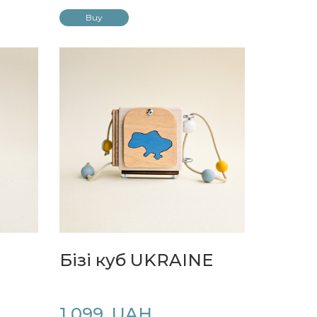
Buy
Бізі куб UKRAINE
1 099  UAH