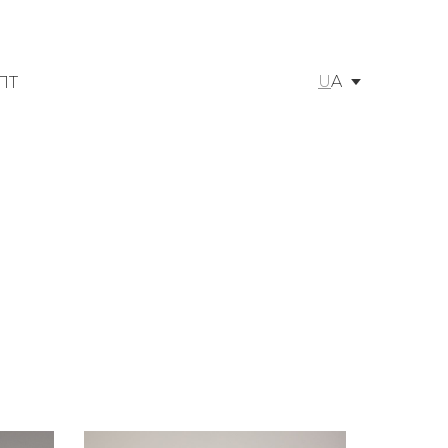
U
A
ПТ