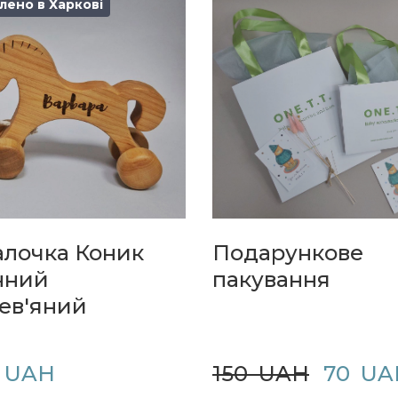
лено в Харкові
алочка Коник
Подарункове
нний
пакування
ев'яний
  UAH
150  UAH
70  U