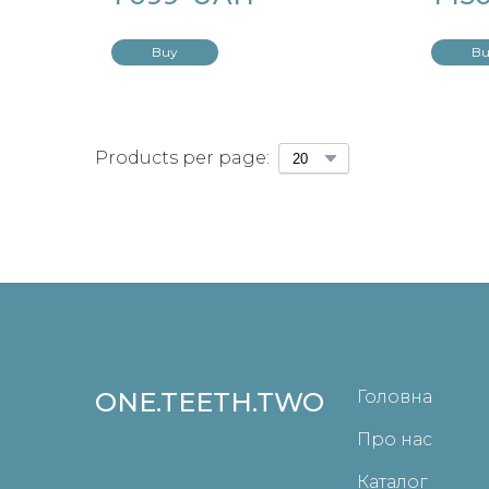
Buy
Bu
Products per page:
ONE.TEETH.TWO
Головна
Про нас
Каталог