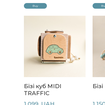
Buy
Bu
Бізі куб MIDI
Бізі
TRAFFIC
1 099  UAH
1 15