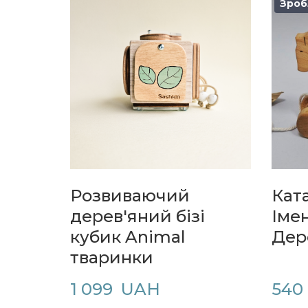
Зроб
Розвиваючий
Кат
дерев'яний бізі
Іме
кубик Animal
Дер
тваринки
1 099  UAH
540