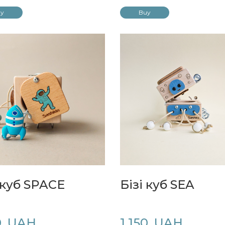
y
Buy
 куб SPACE
Бізі куб SEA
0  UAH
1 150  UAH