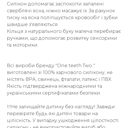
Силікон допомагає заспокоїти запалені
сверблячі ясна, ніжно масажує їх. За рахунок
тиску на ясна поліпшується кровообіг і зубки
швидше з'являються.
Кільця з натурального буку малеча перебирає
ручками, що допомогає розвитку сенсорики
та моторики.
Всі вироби бренду "One teeth.Two.."
виготовлені зі 100% харчового силікону, не
містять BPА, свинець, фталати, латекс і ПВХ.
Якість підтверджена міжнародними та
українськими сертифікатами безпеки.
!!!Не залищайте дитину без нагляду! Завжди
перевіряте будь які дитячі товари на
цілісність. У випадку ушкодження цілостності
силікону - не використовуйте виріб або