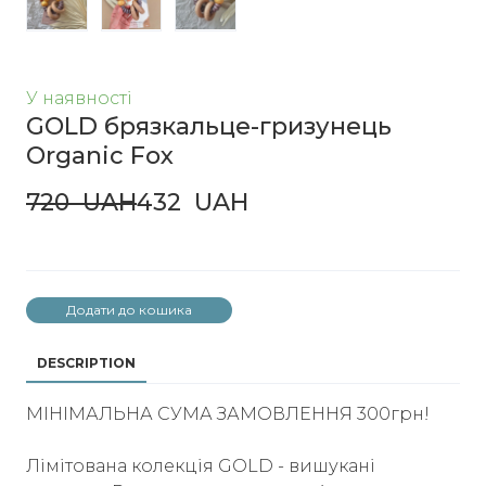
У наявності
GOLD брязкальце-гризунець
Organic Fox
720  UAH
432  UAH
Додати до кошика
DESCRIPTION
МІНІМАЛЬНА СУМА ЗАМОВЛЕННЯ 300грн!
Лімітована колекція GOLD - вишукані