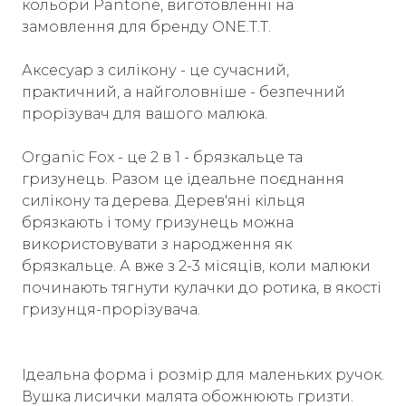
кольори Pantone, виготовленні на
замовлення для бренду ONE.T.T.
Аксесуар з силікону - це сучасний,
практичний, а найголовніше - безпечний
прорізувач для вашого малюка.
Organic Fox - це 2 в 1 - брязкальце та
гризунець. Разом це ідеальне поєднання
силікону та дерева. Дерев'яні кільця
брязкають і тому гризунець можна
використовувати з народження як
брязкальце. А вже з 2-3 місяців, коли малюки
починають тягнути кулачки до ротика, в якості
гризунця-прорізувача.
Ідеальна форма і розмір для маленьких ручок.
Вушка лисички малята обожнюють гризти.