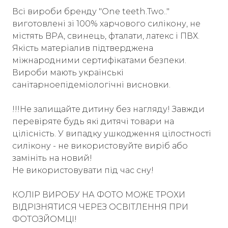
Всі вироби бренду "One teeth.Two.."
виготовлені зі 100% харчового силікону, не
містять BPА, свинець, фталати, латекс і ПВХ.
Якість матеріалив підтверджена
міжнародними сертифікатами безпеки.
Вироби мають українські
санітарноепідеміологічні висновки.
!!!Не залищайте дитину без нагляду! Завжди
перевіряте будь які дитячі товари на
цілісність. У випадку ушкодження цілостності
силікону - не використовуйте виріб або
замініть на новий!
Не використовувати під час сну!
КОЛІР ВИРОБУ НА ФОТО МОЖЕ ТРОХИ
ВІДРІЗНЯТИСЯ ЧЕРЕЗ ОСВІТЛЕННЯ ПРИ
ФОТОЗЙОМЦІ!