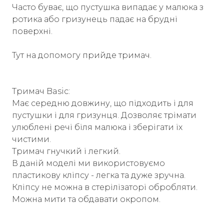
Часто буває, що пустушка випадає у малюка з
ротика або гризунець падає на брудні
поверхні.
Тут на допомогу прийде тримач.
Тримач Basic:
Має середню довжину, що підходить і для
пустушки і для гризунця. Дозволяє трімати
улюблені речі біля малюка і зберігати їх
чистими.
Тримач гнучкий і легкий.
В даній моделі ми використовуємо
пластикову кліпсу - легка та дуже зручна.
Кліпсу не можна в стерілізаторі обробляти.
Можна мити та обдавати окропом.