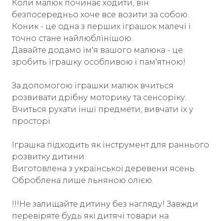
Коли малюк починає ходити, він
безпосередньо хоче все возити за собою.
Коник - це одна з перших іграшок малечі і
точно стане найлюблінішою.
Давайте додамо ім'я вашого малюка - це
зробить іграшку особливою і пам'ятною!
За допомогою іграшки малюк вчиться
розвивати дрібну моторику та сенсоріку.
Вчиться рухати інші предмети, вивчати їх у
просторі.
Іграшка підходить як інструмент для раннього
розвитку дитини.
Виготовлена з української деревени ясень.
Оброблена лише льняною олією.
!!!Не залищайте дитину без нагляду! Завжди
перевіряте будь які дитячі товари на