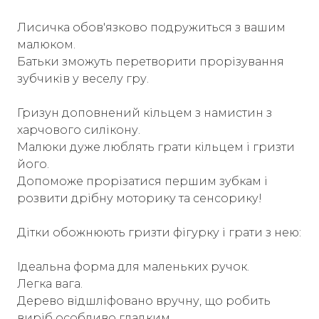
Лисичка обов'язково подружиться з вашим
малюком.
Батьки зможуть перетворити прорізування
зубчиків у веселу гру.
Гризун доповнений кільцем з намистин з
харчового силікону.
Малюки дуже люблять грати кільцем і гризти
його.
Допоможе прорізатися першим зубкам і
розвити дрібну моторику та сенсорику!
Дітки обожнюють гризти фігурку і грати з нею:
Ідеальна форма для маленьких ручок.
Легка вага.
Дерево відшліфовано вручну, що робить
виріб особливо гладким.