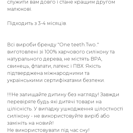
служити вам довго і стане кращим другом
малюкові.
Підходить з 3-4 місяців.
Всі вироби бренду "One teeth.Two.."
виготовлені зі 100% харчового силікону та
натурального дерева, не містять BPА,
свинець, фталати, латекс і ПВХ. Якість
підтверджена міжнародними та
українськими сертифікатами безпеки.
!!!Не залищайте дитину без нагляду! Завжди
перевіряте будь які дитячі товари на
цілісність. У випадку ушкодження цілостності
силікону - не використовуйте виріб або
замініть на новий!
Не використовувати під час сну!